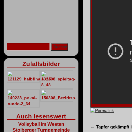
Zufallsbilder
Permalink
Auch lesenswert
Volleyball im Westen
←
Tapfer gekämpft 
Stolberger Turngemeinde