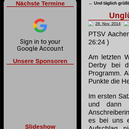
Nächste Termine
←
Und täglich grüßt
Ungl
28. Nov. 2014
PTSV Aachen I
26:24 )
Am letzten 
Unsere Sponsoren
Derby bei d
Programm. Als
Punkte die He
Im ersten Sat
und dann 1
Anschreiberin
es bei uns ei
Slideshow
Aufschlag n