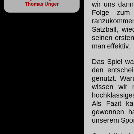
wir uns dann
Thomas Unger
Folge zum 
ranzukommen,
Satzball, wi
seinen erste
man effektiv.
Das Spiel war
den entsche
genutzt. War
wissen wir 
hochklassiges
Als Fazit k
gewonnen ha
unserem Sport