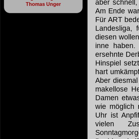
aber schnell,
Thomas Unger
Am Ende wars 
Für ART bedeu
Landesliga, 
diesen wollen
inne haben.
ersehnte Der
Hinspiel setz
hart umkämpf
Aber diesmal 
makellose He
Damen etwas
wie möglich
Uhr ist Anpfi
vielen Zus
Sonntagmor