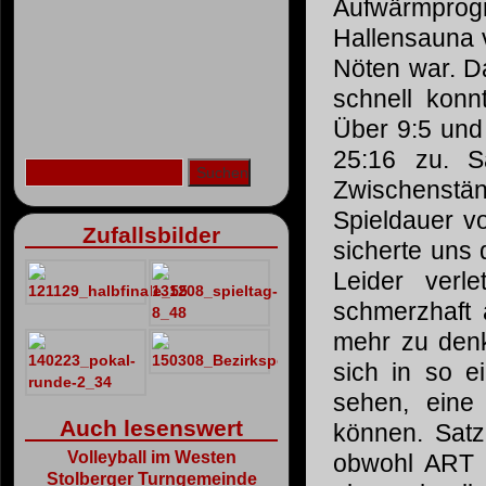
Aufwärmpr
Hallensauna v
Nöten war. 
schnell konn
Über 9:5 und
25:16 zu. S
Zwischenst
Spieldauer v
Zufallsbilder
sicherte uns 
Leider verl
schmerzhaft 
mehr zu denk
sich in so e
sehen, eine
Auch lesenswert
können. Satz
Volleyball im Westen
obwohl ART n
Stolberger Turngemeinde