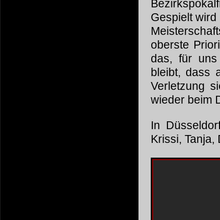
Bezirkspokal
Gespielt wird
Meisterscha
oberste Prior
das, für uns
bleibt, dass
Verletzung s
wieder beim D
In Düsseldorf
Krissi, Tanja,