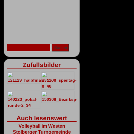
Zufallsbilder
Auch lesenswert
Volleyball im Westen
Stolberger Turngemeinde