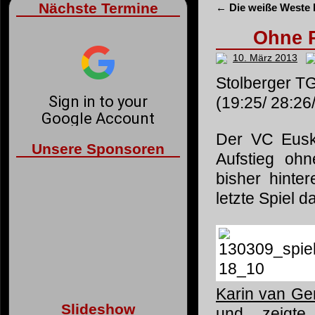
Nächste Termine
←
Die weiße Weste b
Ohne P
10. März 2013
Stolberger T
(19:25/ 28:26
Der VC Eusk
Unsere Sponsoren
Aufstieg oh
bisher hinte
letzte Spiel 
Karin van G
Slideshow
und zeigte