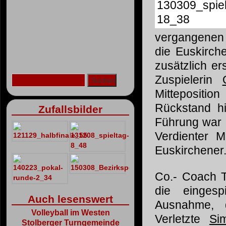
vergangenen 
die Euskirch
zusätzlich e
Zuspielerin
Mittepositi
Rückstand hi
Zufallsbilder
Führung war 
Verdienter M
Euskirchener
Co.- Coach To
die eingespi
Auch lesenswert
Ausnahme,
Volleyball im Westen
Verletzte
Si
Stolberger Turngemeinde