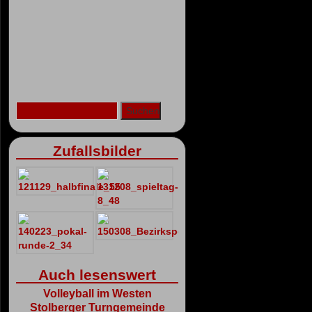
Zufallsbilder
Auch lesenswert
Volleyball im Westen
Stolberger Turngemeinde