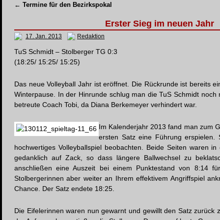
←
Termine für den Bezirkspokal
Erster Sieg im neuen Jahr
17. Jan. 2013
Redaktion
TuS Schmidt – Stolberger TG 0:3
(18:25/ 15:25/ 15:25)
Das neue Volleyball Jahr ist eröffnet. Die Rückrunde ist bereits e
Winterpause. In der Hinrunde schlug man die TuS Schmidt noch mi
betreute Coach Tobi, da Diana Berkemeyer verhindert war.
Im Kalenderjahr 2013 fand man zum Gl
ersten Satz eine Führung erspielen. 
hochwertiges Volleyballspiel beobachten. Beide Seiten waren in
gedanklich auf Zack, so dass längere Ballwechsel zu bekla
anschließen eine Auszeit bei einem Punktestand von 8:14 fü
Stolbergerinnen aber weiter an Ihrem effektivem Angriffspiel a
Chance. Der Satz endete 18:25.
Die Eifelerinnen waren nun gewarnt und gewillt den Satz zurück z