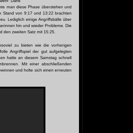
nwehr. Dank
nte man diese Phase überstehen und
em Stand von 9:17 und 13:22 brachten
u. Lediglich einige Angriffsbälle über
gerinnen hin und wieder Probleme. Die
d den zweiten Satz mit 15:25.
nsoviel zu bieten wie die vorherigen
folle Angriffspiel der gut aufgelegten
men hatte an diesem Samstag schnell
nbrennen. Mit einer abschließenden
ewinnen und holte sich einen erneuten