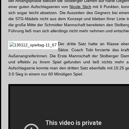
der Anfangsphase stießen die Stolberger Damen auf harte Gege
einer guten Aufschlagserien von
Nicole Stich
mit 6 Punkten, kon
sich sogar leicht absetzen. Die Auszeiten des Gegners bei ein
die STG-Mädels nicht aus dem Konzept und blieben Ihrer Linie tre
die große Mitte der Schmidter Mannschaft bereiteten den Stolber
Führung ließ man sich allerdings nicht mehr nehmen und entschie
Der dritte Satz hatte an Klasse ebe
Sätze. Coach Tobi forcierte das kraft
Außenangreiferinnen. Die Erste Mannschaft der Stolberger Da
und effektiv zu ihrem Spiel gefunden und ließ nichts mehr a
Aufschlagserie konnte man den dritten Satz ebenfalls mit 15:25 g
3:0 Sieg in einem nur 60 Minütigen Spiel.