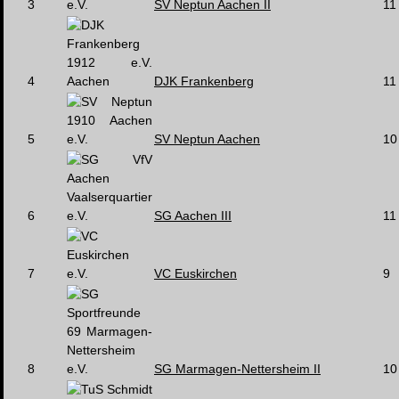
3
SV Neptun Aachen II
11
4
DJK Frankenberg
11
5
SV Neptun Aachen
10
6
SG Aachen III
11
7
VC Euskirchen
9
8
SG Marmagen-Nettersheim II
10