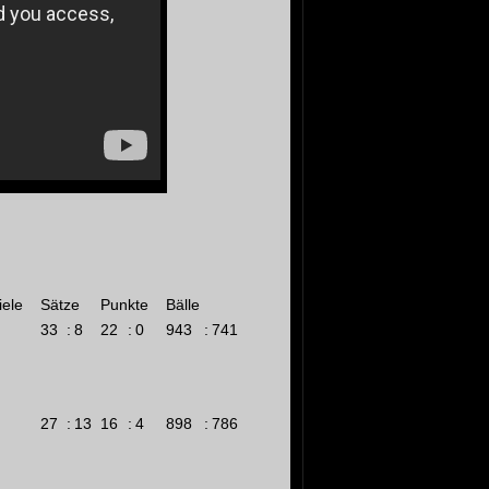
iele
Sätze
Punkte
Bälle
33
:
8
22
:
0
943
:
741
27
:
13
16
:
4
898
:
786