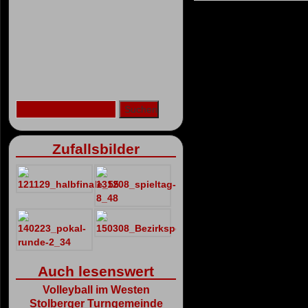
Zufallsbilder
Auch lesenswert
Volleyball im Westen
Stolberger Turngemeinde