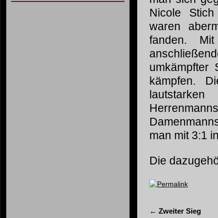
Nicole Stic
waren aberm
fanden. Mi
anschließen
umkämpfter 
kämpfen. D
lautstarke
Herrenmann
Damenmannsch
man mit 3:1 i
Die dazugehör
Permalink
←
Zweiter Sieg