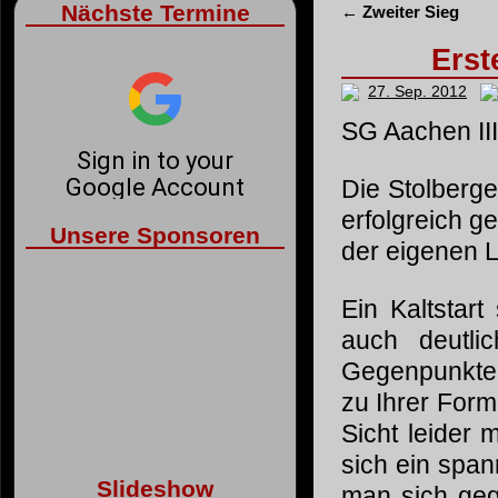
Nächste Termine
←
Zweiter Sieg
Erst
27. Sep. 2012
SG Aachen III
Die Stolberg
erfolgreich g
Unsere Sponsoren
der eigenen L
Ein Kaltstar
auch deutli
Gegenpunkte
zu Ihrer Form
Sicht leider
sich ein span
Slideshow
man sich geg