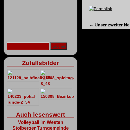
Permalink
←
Unser zweiter N
Zufallsbilder
Auch lesenswert
Volleyball im Westen
Stolberger Turngemeinde