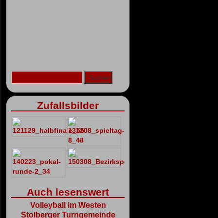
Zufallsbilder
Auch lesenswert
Volleyball im Westen
Stolberger Turngemeinde